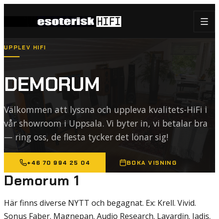
UPPLEV HIFI
DEMORUM
Välkommen att lyssna och uppleva kvalitets-HiFi i
vår showroom i Uppsala. Vi byter in, vi betalar bra
— ring oss, de flesta tycker det lönar sig!
+46 70 994 25 04
BOKA VISNING
Demorum 1
Här finns diverse NYTT och begagnat. Ex: Krell. Vivid.
Sonus Faber. Magnepan. Audio Research. Lavardin. Jadis.