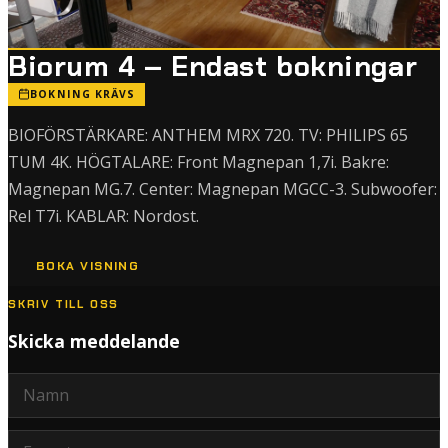
Biorum 4 – Endast bokningar
BOKNING KRÄVS
BIOFÖRSTÄRKARE: ANTHEM MRX 720. TV: PHILIPS 65
TUM 4K. HÖGTALARE: Front Magnepan 1,7i. Bakre:
Magnepan MG.7. Center: Magnepan MGCC-3. Subwoofer:
Rel T7i. KABLAR: Nordost.
BOKA VISNING
SKRIV TILL OSS
Skicka meddelande
Namn
E-post