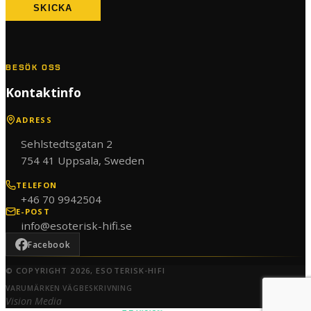
SKICKA
BESÖK OSS
Kontaktinfo
ADRESS
Sehlstedtsgatan 2
754 41 Uppsala, Sweden
TELEFON
+46 70 9942504
E-POST
info@esoterisk-hifi.se
Facebook
© COPYRIGHT 2026, ESOTERISK-HIFI
VARUMÄRKEN
·
VÄGBESKRIVNING
Vision Media