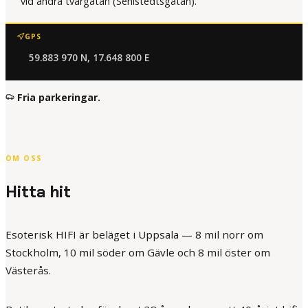
vid andra tvärgatan (Sehlstedtsgatan).
GPS
59.883 970 N, 17.648 800 E
Fria parkeringar.
OM OSS
Hitta hit
Esoterisk HIFI är beläget i Uppsala — 8 mil norr om
Stockholm, 10 mil söder om Gävle och 8 mil öster om
Västerås.