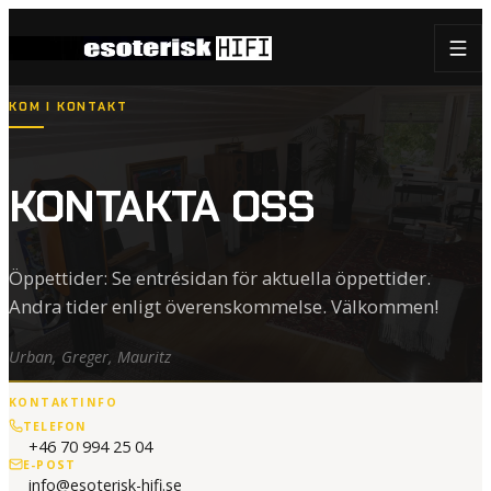
KOM I KONTAKT
KONTAKTA OSS
Öppettider: Se entrésidan för aktuella öppettider.
Andra tider enligt överenskommelse. Välkommen!
Urban, Greger, Mauritz
KONTAKTINFO
TELEFON
+46 70 994 25 04
E-POST
info@esoterisk-hifi.se