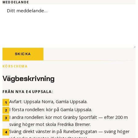
MEDDELANDE
SKICKA
KÖRSCHEMA
Vägbeskrivning
FRÅN NYA E4 UPPSALA:
Avfart: Uppsala Norra, Gamla Uppsala.
1
I första rondellen: kör på Gamla Uppsala.
2
I andra rondellen: kör mot Gränby Sportfält — efter 200 m
3
sväng höger mot skola Fredrika Bremer.
Sväng direkt vänster in på Runebergsgatan — sväng höger
4