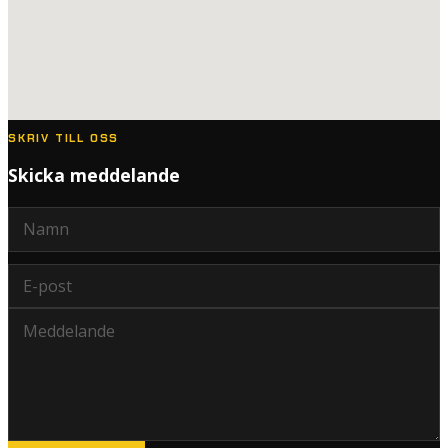
SKRIV TILL OSS
Skicka meddelande
Namn
E-post
Meddelande