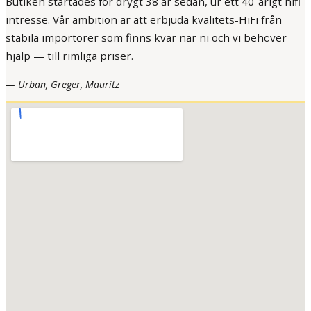
Butiken startades för drygt 38 år sedan, ur ett 40-årigt hifi-
intresse. Vår ambition är att erbjuda kvalitets-HiFi från
stabila importörer som finns kvar när ni och vi behöver
hjälp — till rimliga priser.
— Urban, Greger, Mauritz