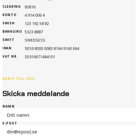
CLEARING
83816
KONTO
4 914 006 4
SWISH
123 192 58 82
BANKGIRO
5323 8887
SWIFT
SWEDSESS
IBAN
SE59 8000 0083 8164 9140 064
VAT NR
SE916671484101
SKRIV TILL OSS
Skicka meddelande
NAMN
E-POST